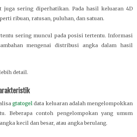
it juga sering diperhatikan. Pada hasil keluaran 4D
erti ribuan, ratusan, puluhan, dan satuan.
tentu sering muncul pada posisi tertentu. Informasi
mbahan mengenai distribusi angka dalam hasil
ebih detail.
rakteristik
alisa
gtatogel
data keluaran adalah mengelompokkan
tentu. Beberapa contoh pengelompokan yang umum
angka kecil dan besar, atau angka berulang.