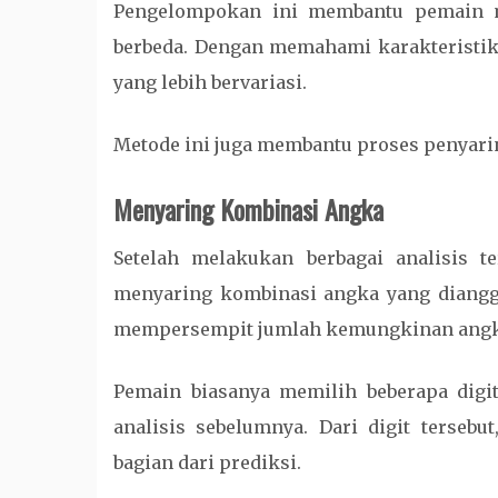
Pengelompokan ini membantu pemain me
berbeda. Dengan memahami karakteristik
yang lebih bervariasi.
Metode ini juga membantu proses penyari
Menyaring Kombinasi Angka
Setelah melakukan berbagai analisis t
menyaring kombinasi angka yang diangga
mempersempit jumlah kemungkinan angk
Pemain biasanya memilih beberapa digi
analisis sebelumnya. Dari digit tersebu
bagian dari prediksi.