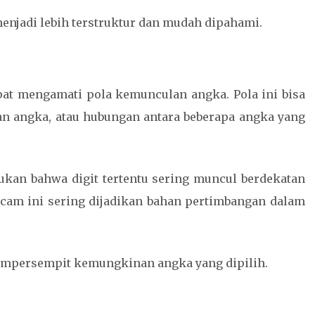
enjadi lebih terstruktur dan mudah dipahami.
apat mengamati pola kemunculan angka. Pola ini bisa
gan angka, atau hubungan antara beberapa angka yang
an bahwa digit tertentu sering muncul berdekatan
acam ini sering dijadikan bahan pertimbangan dalam
mpersempit kemungkinan angka yang dipilih.