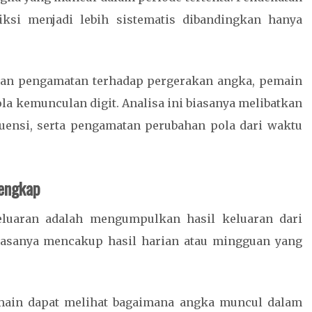
ksi menjadi lebih sistematis dibandingkan hanya
 dan pengamatan terhadap pergerakan angka, pemain
 kemunculan digit. Analisa ini biasanya melibatkan
ensi, serta pengamatan perubahan pola dari waktu
engkap
eluaran adalah mengumpulkan hasil keluaran dari
biasanya mencakup hasil harian atau mingguan yang
main dapat melihat bagaimana angka muncul dalam