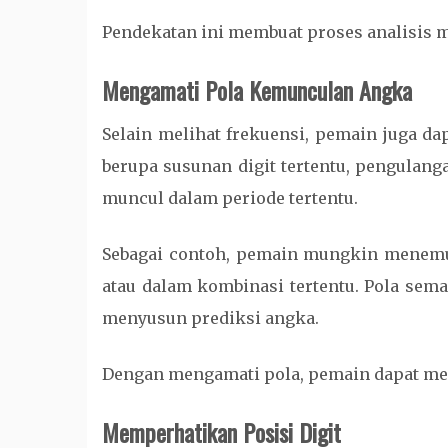
Pendekatan ini membuat proses analisis m
Mengamati Pola Kemunculan Angka
Selain melihat frekuensi, pemain juga d
berupa susunan digit tertentu, pengulan
muncul dalam periode tertentu.
Sebagai contoh, pemain mungkin menemuk
atau dalam kombinasi tertentu. Pola sem
menyusun prediksi angka.
Dengan mengamati pola, pemain dapat me
Memperhatikan Posisi Digit