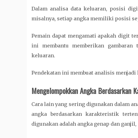
Dalam analisa data keluaran, posisi dig
misalnya, setiap angka memiliki posisi sep
Pemain dapat mengamati apakah digit ter
ini membantu memberikan gambaran ta
keluaran.
Pendekatan ini membuat analisis menjadi l
Mengelompokkan Angka Berdasarkan Ka
Cara lain yang sering digunakan dalam an
angka berdasarkan karakteristik ter
digunakan adalah angka genap dan ganjil, 