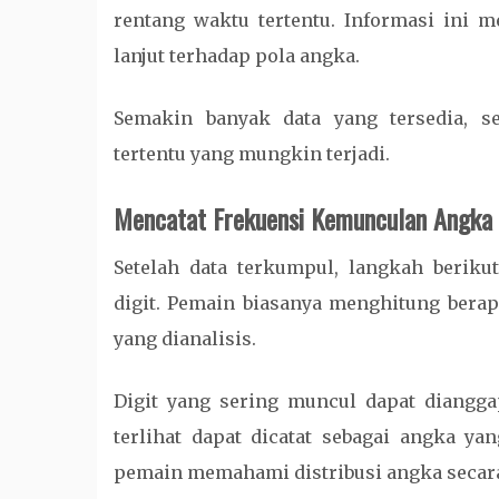
rentang waktu tertentu. Informasi ini m
lanjut terhadap pola angka.
Semakin banyak data yang tersedia,
tertentu yang mungkin terjadi.
Mencatat Frekuensi Kemunculan Angka
Setelah data terkumpul, langkah beriku
digit. Pemain biasanya menghitung berap
yang dianalisis.
Digit yang sering muncul dapat dianggap
terlihat dapat dicatat sebagai angka y
pemain memahami distribusi angka secara 