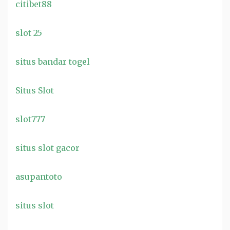
citibet88
slot 25
situs bandar togel
Situs Slot
slot777
situs slot gacor
asupantoto
situs slot