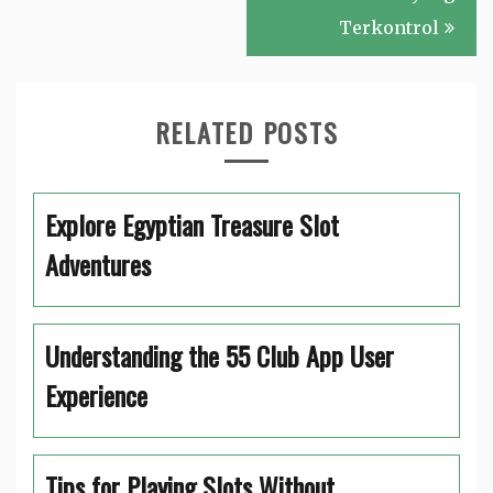
Terkontrol
RELATED POSTS
Explore Egyptian Treasure Slot
Adventures
Understanding the 55 Club App User
Experience
Tips for Playing Slots Without