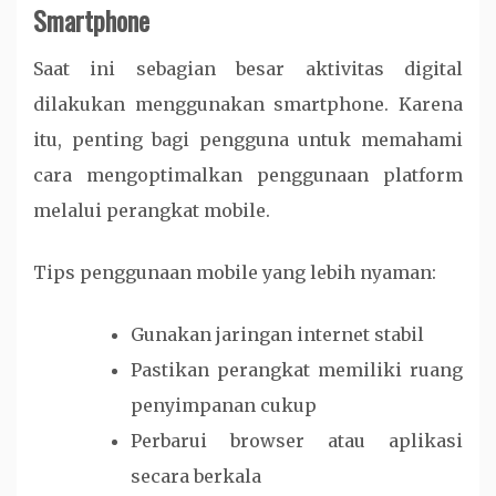
Smartphone
Saat ini sebagian besar aktivitas digital
dilakukan menggunakan smartphone. Karena
itu, penting bagi pengguna untuk memahami
cara mengoptimalkan penggunaan platform
melalui perangkat mobile.
Tips penggunaan mobile yang lebih nyaman:
Gunakan jaringan internet stabil
Pastikan perangkat memiliki ruang
penyimpanan cukup
Perbarui browser atau aplikasi
secara berkala