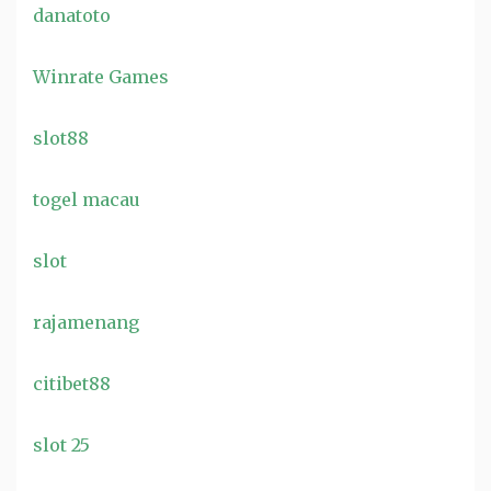
danatoto
Winrate Games
slot88
togel macau
slot
rajamenang
citibet88
slot 25