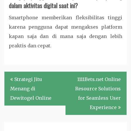
dalam aktivitas digital saat ini?
Smartphone memberikan fleksibilitas tinggi
karena pengguna dapat mengakses platform
kapan saja dan di mana saja dengan lebih
praktis dan cepat.
Post
Strategi Jitu
1111Bets.net Online
navigation
Menang di
Resource Solutions
Dewitogel Online
for Seamless User
Experience