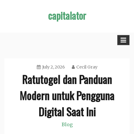
Skip
capitalator
to
content
July 2, 2026
Cecil Gray
Ratutogel dan Panduan
Modern untuk Pengguna
Digital Saat Ini
Blog