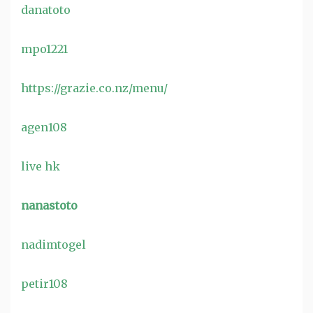
danatoto
mpo1221
https://grazie.co.nz/menu/
agen108
live hk
nanastoto
nadimtogel
petir108