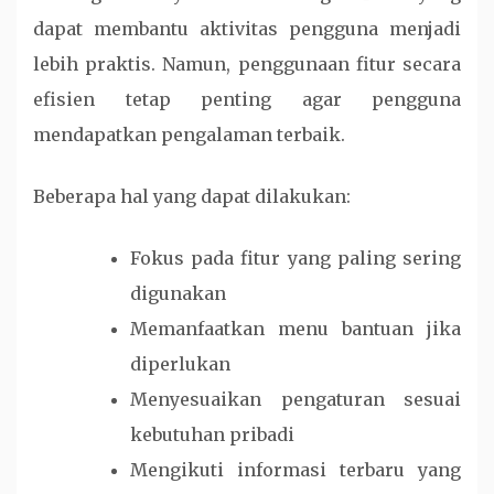
dapat membantu aktivitas pengguna menjadi
lebih praktis. Namun, penggunaan fitur secara
efisien tetap penting agar pengguna
mendapatkan pengalaman terbaik.
Beberapa hal yang dapat dilakukan:
Fokus pada fitur yang paling sering
digunakan
Memanfaatkan menu bantuan jika
diperlukan
Menyesuaikan pengaturan sesuai
kebutuhan pribadi
Mengikuti informasi terbaru yang