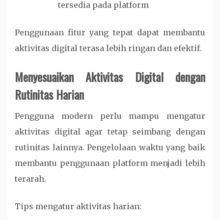
tersedia pada platform
Penggunaan fitur yang tepat dapat membantu
aktivitas digital terasa lebih ringan dan efektif.
Menyesuaikan Aktivitas Digital dengan
Rutinitas Harian
Pengguna modern perlu mampu mengatur
aktivitas digital agar tetap seimbang dengan
rutinitas lainnya. Pengelolaan waktu yang baik
membantu penggunaan platform menjadi lebih
terarah.
Tips mengatur aktivitas harian: