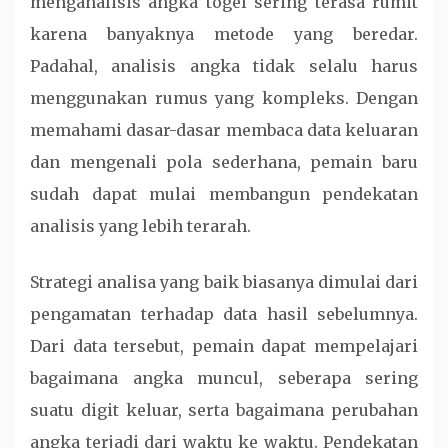
menganalisis angka togel sering terasa rumit
karena banyaknya metode yang beredar.
Padahal, analisis angka tidak selalu harus
menggunakan rumus yang kompleks. Dengan
memahami dasar-dasar membaca data keluaran
dan mengenali pola sederhana, pemain baru
sudah dapat mulai membangun pendekatan
analisis yang lebih terarah.
Strategi analisa yang baik biasanya dimulai dari
pengamatan terhadap data hasil sebelumnya.
Dari data tersebut, pemain dapat mempelajari
bagaimana angka muncul, seberapa sering
suatu digit keluar, serta bagaimana perubahan
angka terjadi dari waktu ke waktu. Pendekatan