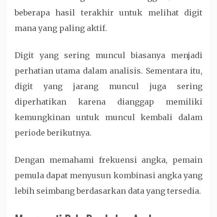
beberapa hasil terakhir untuk melihat digit
mana yang paling aktif.
Digit yang sering muncul biasanya menjadi
perhatian utama dalam analisis. Sementara itu,
digit yang jarang muncul juga sering
diperhatikan karena dianggap memiliki
kemungkinan untuk muncul kembali dalam
periode berikutnya.
Dengan memahami frekuensi angka, pemain
pemula dapat menyusun kombinasi angka yang
lebih seimbang berdasarkan data yang tersedia.