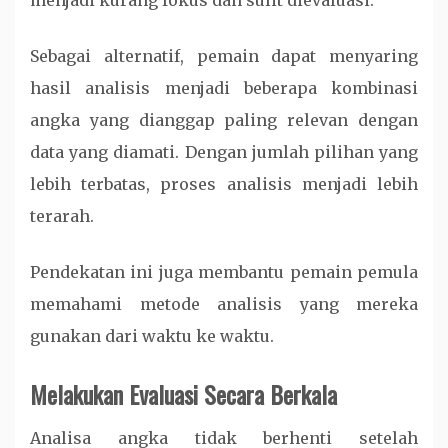
menjadi kurang fokus dan sulit dievaluasi.
Sebagai alternatif, pemain dapat menyaring
hasil analisis menjadi beberapa kombinasi
angka yang dianggap paling relevan dengan
data yang diamati. Dengan jumlah pilihan yang
lebih terbatas, proses analisis menjadi lebih
terarah.
Pendekatan ini juga membantu pemain pemula
memahami metode analisis yang mereka
gunakan dari waktu ke waktu.
Melakukan Evaluasi Secara Berkala
Analisa angka tidak berhenti setelah