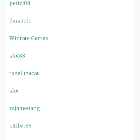
petir108
danatoto
Winrate Games
slot88
togel macau
slot
rajamenang
citibet88