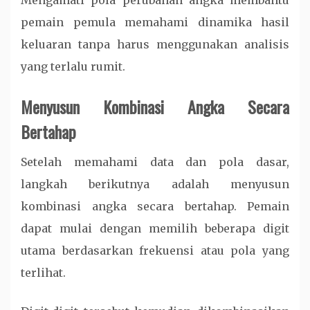
Mengamati pola perubahan angka membantu
pemain pemula memahami dinamika hasil
keluaran tanpa harus menggunakan analisis
yang terlalu rumit.
Menyusun Kombinasi Angka Secara
Bertahap
Setelah memahami data dan pola dasar,
langkah berikutnya adalah menyusun
kombinasi angka secara bertahap. Pemain
dapat mulai dengan memilih beberapa digit
utama berdasarkan frekuensi atau pola yang
terlihat.