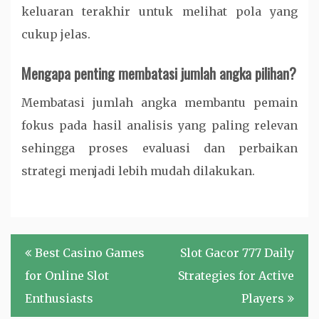
keluaran terakhir untuk melihat pola yang
cukup jelas.
Mengapa penting membatasi jumlah angka pilihan?
Membatasi jumlah angka membantu pemain
fokus pada hasil analisis yang paling relevan
sehingga proses evaluasi dan perbaikan
strategi menjadi lebih mudah dilakukan.
Post
Best Casino Games
Slot Gacor 777 Daily
navigation
for Online Slot
Strategies for Active
Enthusiasts
Players