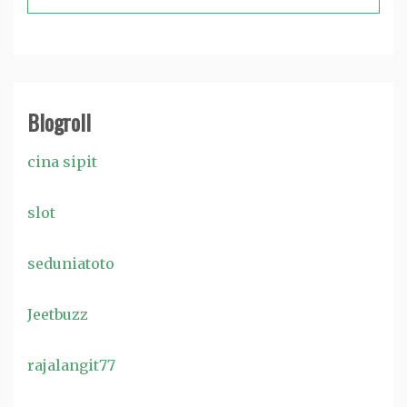
Blogroll
cina sipit
slot
seduniatoto
Jeetbuzz
rajalangit77