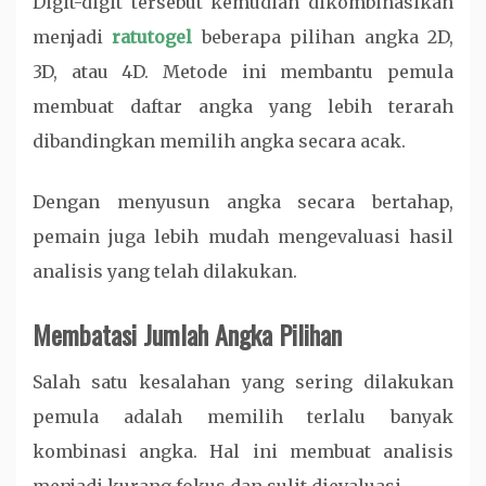
Digit-digit tersebut kemudian dikombinasikan
menjadi
ratutogel
beberapa pilihan angka 2D,
3D, atau 4D. Metode ini membantu pemula
membuat daftar angka yang lebih terarah
dibandingkan memilih angka secara acak.
Dengan menyusun angka secara bertahap,
pemain juga lebih mudah mengevaluasi hasil
analisis yang telah dilakukan.
Membatasi Jumlah Angka Pilihan
Salah satu kesalahan yang sering dilakukan
pemula adalah memilih terlalu banyak
kombinasi angka. Hal ini membuat analisis