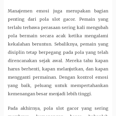
Manajemen emosi juga merupakan bagian
penting dari pola slot gacor. Pemain yang
terlalu terbawa perasaan sering kali mengubah
pola bermain secara acak ketika mengalami
kekalahan beruntun. Sebaliknya, pemain yang
disiplin tetap berpegang pada pola yang telah
direncanakan sejak awal. Mereka tahu kapan
harus berhenti, kapan melanjutkan, dan kapan
mengganti permainan. Dengan kontrol emosi
yang baik, peluang untuk mempertahankan
kemenangan besar menjadi lebih tinggi.
Pada akhirnya, pola slot gacor yang sering