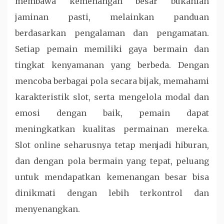
membawa kemenangan besar bukanlah
jaminan pasti, melainkan panduan
berdasarkan pengalaman dan pengamatan.
Setiap pemain memiliki gaya bermain dan
tingkat kenyamanan yang berbeda. Dengan
mencoba berbagai pola secara bijak, memahami
karakteristik slot, serta mengelola modal dan
emosi dengan baik, pemain dapat
meningkatkan kualitas permainan mereka.
Slot online seharusnya tetap menjadi hiburan,
dan dengan pola bermain yang tepat, peluang
untuk mendapatkan kemenangan besar bisa
dinikmati dengan lebih terkontrol dan
menyenangkan.