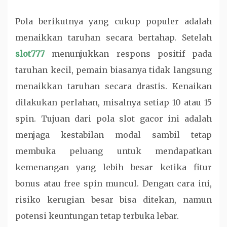
Pola berikutnya yang cukup populer adalah
menaikkan taruhan secara bertahap. Setelah
slot777
menunjukkan respons positif pada
taruhan kecil, pemain biasanya tidak langsung
menaikkan taruhan secara drastis. Kenaikan
dilakukan perlahan, misalnya setiap 10 atau 15
spin. Tujuan dari pola slot gacor ini adalah
menjaga kestabilan modal sambil tetap
membuka peluang untuk mendapatkan
kemenangan yang lebih besar ketika fitur
bonus atau free spin muncul. Dengan cara ini,
risiko kerugian besar bisa ditekan, namun
potensi keuntungan tetap terbuka lebar.