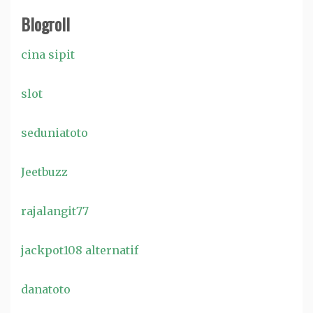
Blogroll
cina sipit
slot
seduniatoto
Jeetbuzz
rajalangit77
jackpot108 alternatif
danatoto