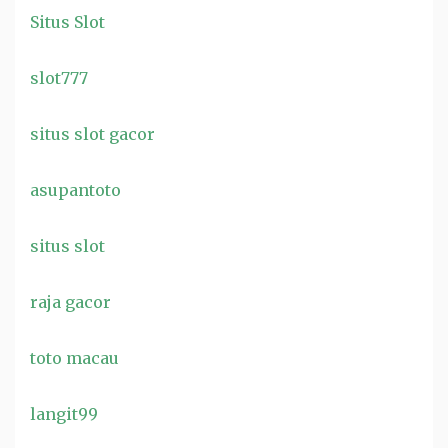
Situs Slot
slot777
situs slot gacor
asupantoto
situs slot
raja gacor
toto macau
langit99