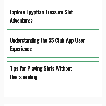
Explore Egyptian Treasure Slot
Adventures
Understanding the 55 Club App User
Experience
Tips for Playing Slots Without
Overspending