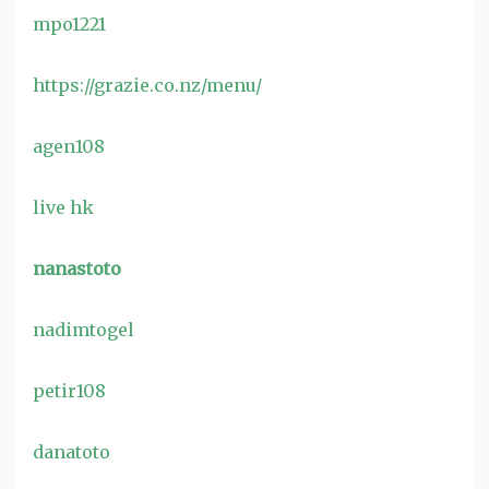
mpo1221
https://grazie.co.nz/menu/
agen108
live hk
nanastoto
nadimtogel
petir108
danatoto