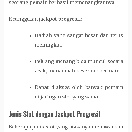
seorang pemain berhasil memenangkannya.
Keunggulan jackpot progresif:
Hadiah yang sangat besar dan terus
meningkat.
Peluang menang bisa muncul secara
acak, menambah keseruan bermain.
Dapat diakses oleh banyak pemain
di jaringan slot yang sama.
Jenis Slot dengan Jackpot Progresif
Beberapa jenis slot yang biasanya menawarkan